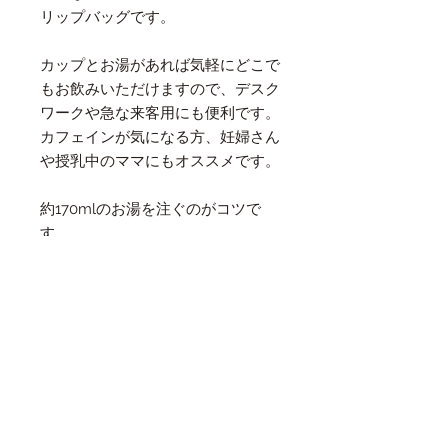
リップバッグです。
カップとお湯があれば気軽にどこで
もお飲みいただけますので、デスク
ワークや急な来客用にも便利です。
カフェインが気になる方、妊婦さん
や授乳中のママにもオススメです。
約170mlのお湯を注ぐのがコツで
す。
品質表示
品名：レギュラーコーヒー
配送料について
原材料：コーヒー豆
内容量：一袋１０g
配送料込みの値段です。
焙煎度合：中深煎り
総重量400gまではクリックポストでの発
賞味期限：約６ヶ月
送となります。こちらはポストへの投函に
保存方法：直射日光、高温多湿を避けて保
なります。追跡サービスはありますが、配
存